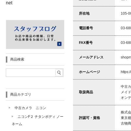
net
所在地
105-
電話番号
03-68
FAX番号
03-68
メールアドレス
shopm
商品検索
ホームページ
https:
中古
取扱商品
メイ
商品カテゴリ
オン
中古カメラ ニコン
株式会
ニコンF２ チタンボディ ノー
許認可・資格
東京
古物商
ネーム