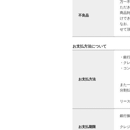
万一
ただ
商品
不良品
けで
なお
せて
お支払方法について
・銀
・ク
・コ
がご
お支払方法
また
分割
リー
銀行
お支払期限
クレ