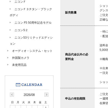
ニコンＦ
ショ
ニコンＦ３チタン・ブラック
グシ
販売数量
ご注
ボディ
正確
ニコン F5 50周年記念モデル
ニコンS２
・特
・配
ニコンS3リミテッドエディシ
ョン
送料全
5,0
オーディオ・システム・セット
商品代金以外の必
外国製カメラ
要料金
※離
未使用完品
※出
一注
ショ
ご注
2026/08
申込の有効期限
一週
日
月
火
水
木
金
土
在庫
1